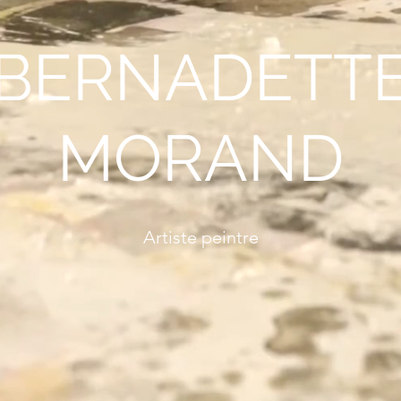
BERNADETT
MORAND
Artiste peintre