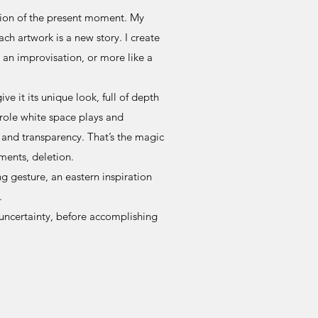
tion of the present moment. My
ach artwork is a new story. I create
 an improvisation, or more like a
ve it its unique look, full of depth
role white space plays and
s and transparency. That’s the magic
gments, deletion.
g gesture, an eastern inspiration
.
ncertainty, before accomplishing